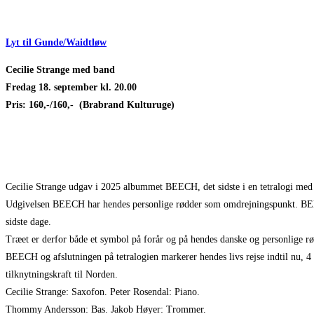
Lyt til Gunde/Waidtløw
Cecilie Strange med band
Fredag 18. september kl. 20.00
Pris: 160,-/160,- (Brabrand Kulturuge)
Cecilie Strange udgav i 2025 albummet BEECH, det sidste i en tetralogi m
Udgivelsen BEECH har hendes personlige rødder som omdrejningspunkt. BEECH
sidste dage.
Træet er derfor både et symbol på forår og på hendes danske og personlige 
BEECH og afslutningen på tetralogien markerer hendes livs rejse indtil nu, 4 
tilknytningskraft til Norden.
Cecilie Strange: Saxofon. Peter Rosendal: Piano.
Thommy Andersson: Bas. Jakob Høyer: Trommer.