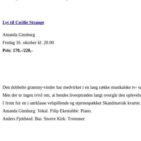
Lyt til Cecilie Strange
Amanda Ginsburg
Fredag 16. oktober kl. 20.00
Pris: 170,-/220,-
Den dobbelte grammy-vinder har medvirket i en lang række musikalske tv- og 
Men der er ingen tvivl om, at hendes liveoptræden langt
overgår
den oplevels
I front for en i særklasse velspillende og stjernespækket Skandinavisk kvart
Amanda Ginsburg
: Vokal.
Filip Ekestubbe
: Piano.
Anders Fjeldsted
: Bas.
Snorre Kirk
: Trommer.