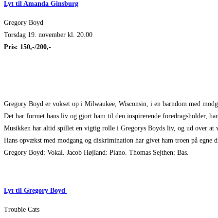
Lyt til Amanda Ginsburg
Gregory Boyd
Torsdag 19. november kl. 20.00
Pris: 150,-/200,-
Gregory Boyd
er vokset op i
Milwaukee, Wisconsin,
i en barndom med modga
Det har formet hans liv og gjort ham til den inspirerende foredragsholder
,
han
Musikken har altid spillet en vigtig rolle i Gregorys
Boyds liv
, og
ud over at 
Hans opvækst med modgang og diskrimination har
givet ham troen på egne
Gregory Boyd: Vokal. Jacob Højland:
Piano
.
Thomas Sejthen: Bas.
Lyt til Gregory Boyd
Trouble Cats