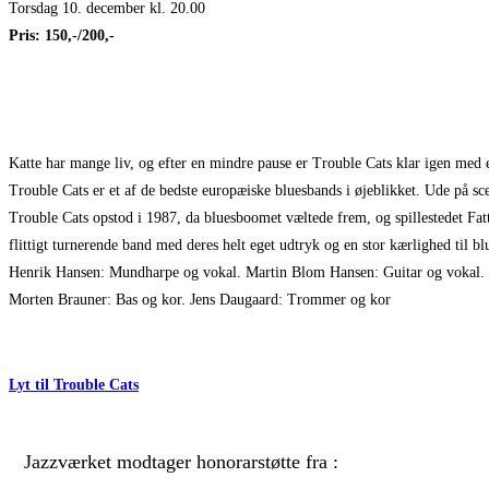
Torsdag 10. december kl. 20.00
Pris: 150,-/200,-
Katte har mange liv, og efter en mindre pause er Trouble Cats klar igen me
Trouble Cats er et af de bedste europæiske bluesbands i øjeblikket. Ude på scen
Trouble Cats opstod i 1987, da bluesboomet væltede frem, og spillestedet Fatt
flittigt turnerende band med deres helt eget udtryk og en stor kærlighed til b
Henrik Hansen: Mundharpe og vokal. Martin Blom Hansen: Guitar og vokal.
Morten Brauner: Bas og kor. Jens Daugaard: Trommer og kor
Lyt til Trouble Cats
Jazzværket modtager honorarstøtte fra :