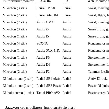
PA forstærker monitor
FFA-4004
FFA
4 ch. monitor 
Mikrofon (3 stk.)
Shure SM 58
Shure
Vokal, messin
Mikrofon (2 stk.)
Shure Beta 58A
Shure
Vokal, fløjte,
Mikrofon (2 stk.)
Audix OM3
Audix
Vokal, messin
Mikrofon (3 stk.)
Audix i5
Audix
Snare drum, gu
Mikrofon (1 stk.)
Audix f5
Audix
Snare drum, gu
Mikrofon (4 stk.)
SCX-1C
Audix
Kondensator mi
Mikrofon (1 stk.)
Audix SCX-1HC
Audix
Kondensator mi
Mikrofon (1 stk.)
Audix F6
Audix
Stortromme, Le
Mikrofon (1 stk.)
Audix D6
Audix
Stortromme, Le
Mikrofon (2 stk.)
Audix F2
Audix
Tammer, Leslie 
DI-boks mono (2 stk.)
Radial SB1 Aktiv
Radial
Aktiv DI-boks 
DI-boks mono (2 stk.)
Radial SB2 Passiv
Radial
Passiv DI-boks
DI-boks stereo (1 stk.)
Tadial PRO-AV2
Radial
Passiv stereo 
Jazzværket modtager honorarstøtte fra :