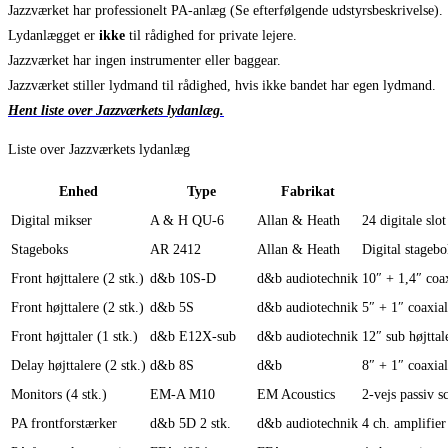
Jazzværket har professionelt PA-anlæg (Se efterfølgende udstyrsbeskrivelse).
Lydanlægget er
ikke
til rådighed for private lejere.
Jazzværket har ingen instrumenter eller baggear.
Jazzværket stiller lydmand til rådighed, hvis ikke bandet har egen lydmand.
H
ent liste
o
v
er Jazzværkets lydanlæg
.
Liste over Jazzværkets lydanlæg
Enhed
Type
Fabrikat
Digital mikser
A & H QU-6
Allan & Heath
24 digitale slo
Stageboks
AR 2412
Allan & Heath
Digital stagebo
Front højttalere (2 stk.)
d&b 10S-D
d&b audiotechnik
10″ + 1,4″ coa
Front højttalere (2 stk.)
d&b 5S
d&b audiotechnik
5″ + 1″ coaxial
Front højttaler (1 stk.)
d&b E12X-sub
d&b audiotechnik
12″ sub højttal
Delay højttalere (2 stk.)
d&b 8S
d&b
8″ + 1″ coaxial
Monitors (4 stk.)
EM-A M10
EM Acoustics
2-vejs passiv 
PA frontforstærker
d&b 5D 2 stk.
d&b audiotechnik
4 ch. amplifier