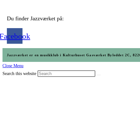
Du finder Jazzværket på:
Facebook
Jazzværket er en musikklub i Kulturhuset Gasværket Byleddet 2C, 
Close Menu
Search this website